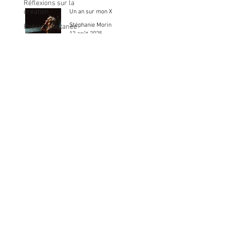
Réflexions sur la
création
Un an sur mon X
Stéphanie Morin
Poésie spontanée
12 août 2025
« TA VIE »,
Autofiction
Les arts et les
Arracher le micro à Marina...
chiffres
Véronique Boucher
30 juin 2025
La Corriveau - La
soif des corbeaux
Direction
RÉSISTANCE
générale
Geneviève Beaudet
L'effet Lisa
3 avr. 2025
Saison 24-25 - Des roses qui
poussent dans la nuit!
Jade Bruneau
3 sept. 2024
Entretiens avec la compositrice