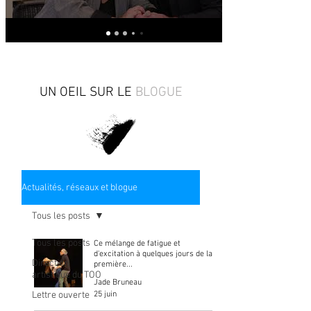
UN OEIL SUR LE
BLOGUE
Actualités, réseaux et blogue
Tous les posts
Tous les posts
Ce mélange de fatigue et
d'excitation à quelques jours de la
Direction
première...
artistique du TOO
Jade Bruneau
25 juin
Lettre ouverte