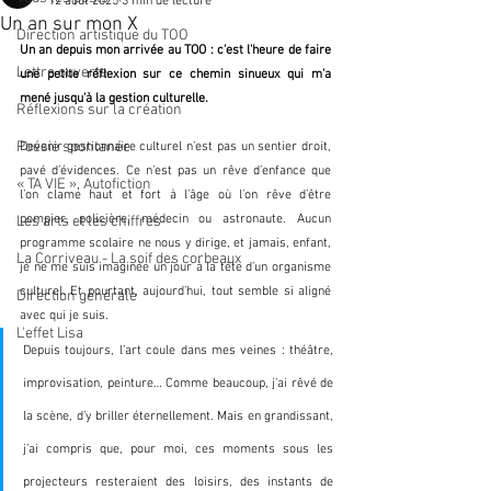
12 août 2025
3 min de lecture
Un an sur mon X
Direction artistique du TOO
Un an depuis mon arrivée au TOO : c'est l'heure de faire 
Lettre ouverte
une petite réflexion sur ce chemin sinueux qui m'a 
mené jusqu'à la gestion culturelle. 
Réflexions sur la création
Poésie spontanée
Devenir gestionnaire culturel n’est pas un sentier droit, 
pavé d’évidences. Ce n’est pas un rêve d’enfance que 
« TA VIE », Autofiction
l’on clame haut et fort à l’âge où l’on rêve d’être 
pompier, policière, médecin ou astronaute. Aucun 
Les arts et les chiffres
programme scolaire ne nous y dirige, et jamais, enfant, 
La Corriveau - La soif des corbeaux
je ne me suis imaginée un jour à la tête d’un organisme 
culturel. Et pourtant, aujourd’hui, tout semble si aligné 
Direction générale
avec qui je suis. 
L'effet Lisa
Depuis toujours, l’art coule dans mes veines : théâtre, 
improvisation, peinture… Comme beaucoup, j’ai rêvé de 
la scène, d’y briller éternellement. Mais en grandissant, 
j’ai compris que, pour moi, ces moments sous les 
projecteurs resteraient des loisirs, des instants de 