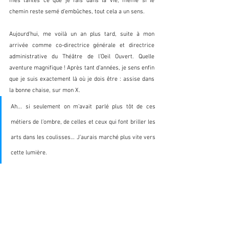
mes tantes ce que je fais dans la vie, même si le 
chemin reste semé d’embûches, tout cela a un sens. 
Aujourd’hui, me voilà un an plus tard, suite à mon 
arrivée comme co-directrice générale et directrice 
administrative du Théâtre de l’Oeil Ouvert. Quelle 
aventure magnifique ! Après tant d’années, je sens enfin 
que je suis exactement là où je dois être : assise dans 
la bonne chaise, sur mon X. 
Ah... si seulement on m’avait parlé plus tôt de ces 
métiers de l’ombre, de celles et ceux qui font briller les 
arts dans les coulisses… J’aurais marché plus vite vers 
cette lumière. 