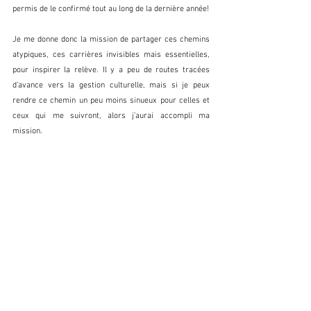
permis de le confirmé tout au long de la dernière année! 
Je me donne donc la mission de partager ces chemins 
atypiques, ces carrières invisibles mais essentielles, 
pour inspirer la relève. Il y a peu de routes tracées 
d’avance vers la gestion culturelle, mais si je peux 
rendre ce chemin un peu moins sinueux pour celles et 
ceux qui me suivront, alors j’aurai accompli ma 
mission. 
Stéphanie Morin
Codirectrice générale et directrice administrative du 
Théâtre de l'Oeil Ouvert
Tellement fière de porter les projets du TOO depuis un 
an déjà et pour plusieurs années à venir ! 
On est dans l'jus! 
https://youtu.be/BjoCmyhTSBU?
si=mWlpqWsLfnq_YYbB