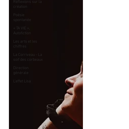
Réflexions sur la
création
Poésie
spontanée
« TA VIE »,
Autofiction
Les arts et les
chiffres
La Corriveau - La
soif des corbeaux
Direction
générale
L'effet Lisa