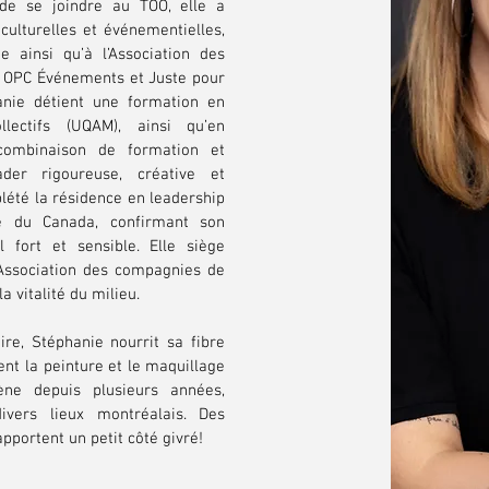
 de se joindre au TOO, elle a
 culturelles et événementielles,
ainsi qu’à l’Association des
z OPC Événements et Juste pour
nie détient une formation en
lectifs (UQAM), ainsi qu’en
 combinaison de formation et
ader rigoureuse, créative et
été la résidence en leadership
re du Canada, confirmant son
 fort et sensible. Elle siège
’Association des compagnies de
a vitalité du milieu.
re, Stéphanie nourrit sa fibre
ent la peinture et le maquillage
ène depuis plusieurs années,
ivers lieux montréalais. Des
apportent un petit côté givré!