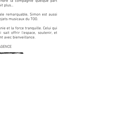
oindre la compagnie quelque part
plus...​​
icale remarquable, Simon est aussi
rojets musicaux du TOO.
ie et la force tranquille. Celui qui
 sait offrir l'espace, soutenir, et
nt avec bienveillance.
AGENCE