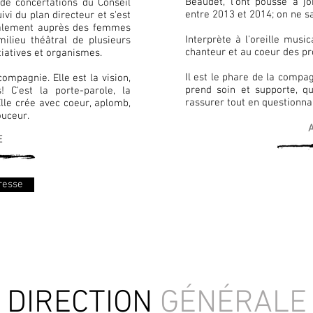
Beaudet, l'ont poussé à j
 de concertations du Conseil
entre 2013 et 2014; on ne sait 
vi du plan directeur et s'est
ipalement auprès des femmes
Interprète à l'oreille mus
milieu théâtral de plusieurs
chanteur et au coeur des p
tiatives et organismes.
Il est le phare de la compagn
 compagnie. Elle est la vision,
prend soin et supporte, qui
 C'est la porte-parole, la
rassurer tout en questionna
lle crée avec coeur, aplomb,
ouceur.
E
resse
DIRECTION
GÉNÉRALE