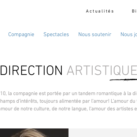
Actualités
B
Compagnie
Spectacles
Nous soutenir
Nous j
DIRECTION
ARTISTIQU
, la compagnie est portée par un tandem romantique à la dire
champs d'intérêts, toujours alimentée par l'amour! L'amour du 
'amour de notre culture, de notre langue, l'amour des artistes e