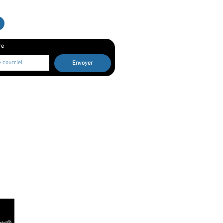
re
Envoyer
! Vive le théâtre musical québécois!