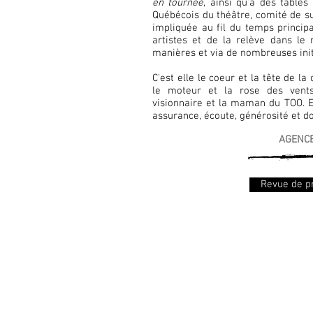
en tournée
, ainsi qu'à des tables
Québécois du théâtre, comité de sui
impliquée au fil du temps princ
artistes et de la relève dans le 
manières et via de nombreuses ini
C'est elle le coeur et la tête de la
le moteur et la rose des vents!
visionnaire et la maman du TOO. E
assurance, écoute, générosité et d
AGENC
Revue de p