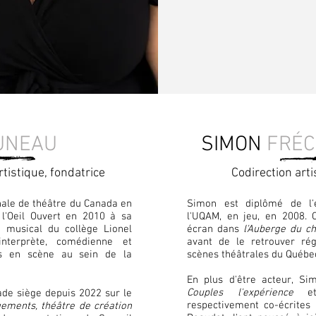
UNEAU
SIMON
FRÉC
rtistique, fondatrice
Codirection arti
nale de théâtre du Canada en
Simon est diplômé de l'
 l'Oeil Ouvert en 2010 à sa
l'UQAM, en jeu, en 2008. O
 musical du collège Lionel
écran dans
l'Auberge du ch
interprète, comédienne et
avant de le retrouver rég
es en scène au sein de la
scènes théâtrales du Québe
En plus d'être acteur, Si
Couples l'expérience
e
ade siège depuis 2022 sur le
respectivement co-écrites
ements, théâtre de création