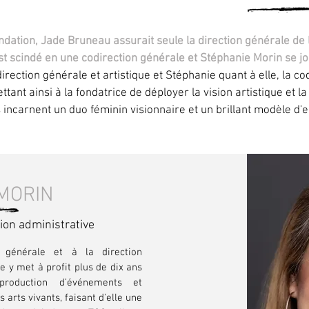
ndation, Jade Bruneau assurait seule la direction générale de
st scindé en une codirection générale et Stéphanie Morin se joi
ection générale et artistique et Stéphanie quant à elle, la cod
ttant ainsi à la fondatrice de déployer la vision artistique et 
s incarnent un duo féminin visionnaire et un brillant modèle d'
MORIN
tion administrative
 générale et à la direction
le y met à profit plus de dix ans
production d’événements et
arts vivants, faisant d'elle une