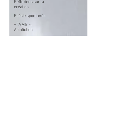
Réflexions sur la
création
Poésie spontanée
« TA VIE »,
Autofiction
Les arts et les
chiffres
La Corriveau - La
soif des corbeaux
Direction
générale
L'effet Lisa