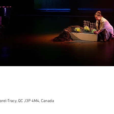
Sorel-Tracy, QC J3P 4M4, Canada