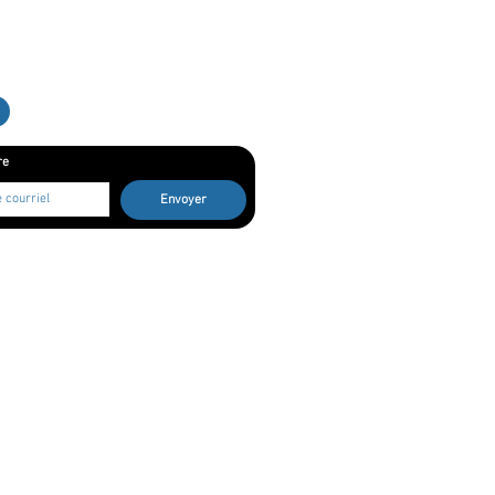
re
Envoyer
! Vive le théâtre musical québécois!