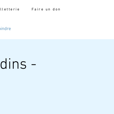
illetterie
Faire un don
oindre
dins -