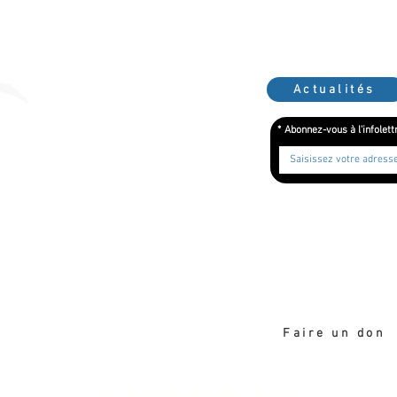
Actualités
*
Abonnez-vous à l'infolett
Merci de soutenir la création
Faire un don
Nos partenaires financiers principaux