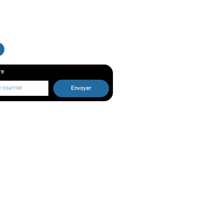
re
Envoyer
! Vive le théâtre musical québécois!