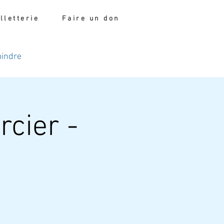
illetterie
Faire un don
oindre
rcier -