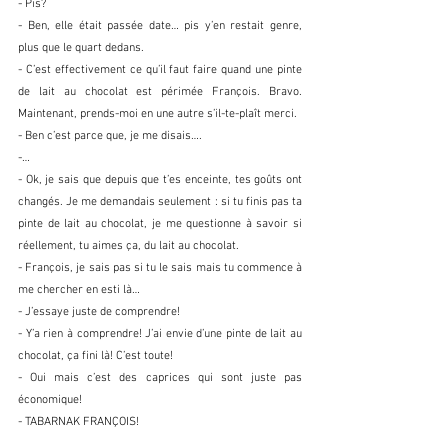
- Pis?
- Ben, elle était passée date… pis y’en restait genre, 
plus que le quart dedans.
- C’est effectivement ce qu’il faut faire quand une pinte 
de lait au chocolat est périmée François. Bravo. 
Maintenant, prends-moi en une autre s’il-te-plaît merci.
- Ben c’est parce que, je me disais….
-…
- Ok, je sais que depuis que t’es enceinte, tes goûts ont 
changés. Je me demandais seulement : si tu finis pas ta 
pinte de lait au chocolat, je me questionne à savoir si 
réellement, tu aimes ça, du lait au chocolat.
- François, je sais pas si tu le sais mais tu commence à 
me chercher en esti là…
- J’essaye juste de comprendre!
- Y’a rien à comprendre! J’ai envie d’une pinte de lait au 
chocolat, ça fini là! C’est toute!
- Oui mais c’est des caprices qui sont juste pas 
économique!
- TABARNAK FRANÇOIS!