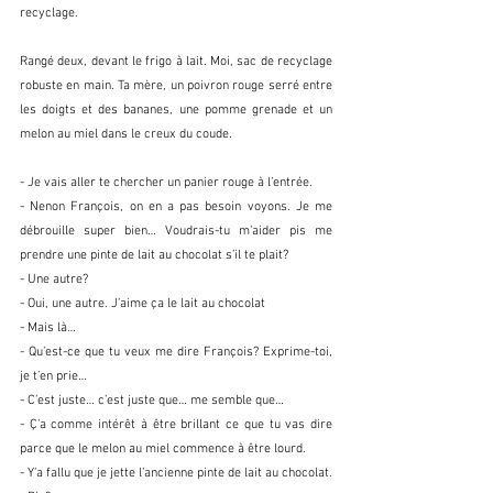
recyclage.
Rangé deux, devant le frigo à lait. Moi, sac de recyclage 
robuste en main. Ta mère, un poivron rouge serré entre 
les doigts et des bananes, une pomme grenade et un 
melon au miel dans le creux du coude.
- Je vais aller te chercher un panier rouge à l’entrée.
- Nenon François, on en a pas besoin voyons. Je me 
débrouille super bien… Voudrais-tu m’aider pis me 
prendre une pinte de lait au chocolat s’il te plait?
- Une autre? 
- Oui, une autre. J’aime ça le lait au chocolat
- Mais là…
- Qu’est-ce que tu veux me dire François? Exprime-toi, 
je t’en prie…
- C’est juste… c’est juste que… me semble que…
- Ç’a comme intérêt à être brillant ce que tu vas dire 
parce que le melon au miel commence à être lourd.
- Y’a fallu que je jette l’ancienne pinte de lait au chocolat.