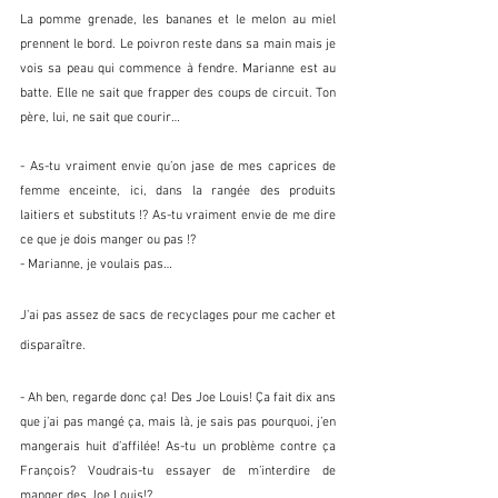
La pomme grenade, les bananes et le melon au miel 
prennent le bord. Le poivron reste dans sa main mais je 
vois sa peau qui commence à fendre. Marianne est au 
batte. Elle ne sait que frapper des coups de circuit. Ton 
père, lui, ne sait que courir…  
- As-tu vraiment envie qu’on jase de mes caprices de 
femme enceinte, ici, dans la rangée des produits 
laitiers et substituts !? As-tu vraiment envie de me dire 
ce que je dois manger ou pas !?
- Marianne, je voulais pas…
J’ai pas assez de sacs de recyclages pour me cacher et 
disparaître.
- Ah ben, regarde donc ça! Des Joe Louis! Ça fait dix ans 
que j’ai pas mangé ça, mais là, je sais pas pourquoi, j’en 
mangerais huit d’affilée! As-tu un problème contre ça 
François? Voudrais-tu essayer de m’interdire de 
manger des Joe Louis!?