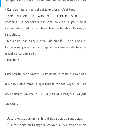
langue. Du moment qu’elle déboule, je regrette sa chute.
- Ça, c’est juste moi qui est prévoyant, c’est tout.
- AH!... Ah! Ah!... Ok, wow. Bien dit François, ok… j’ai 
compris. Je prendrais pas c’te poivron là pour nous 
sauver de la faillite familiale. Pas de trouble. J’aime ça 
ta logique.
- Mais c’est pas ça que je voulais dire là… Je sais pas, si 
tu pouvais juste…un peu… gérer tes envies de femme 
enceinte ça pourrait…
- Pardon?
Entends-tu, mon enfant, le bruit de la mine qui explose 
au loin? Cette mine-là, que tout le monde voyait reluire 
en chantant en cœur : « 
Va pas là, François, va pas 
lààààà
. »
- Je… je vais aller voir s’ils ont des sacs de recyclage.
- Oui, fait donc ça François. Va voir s’il y a des sacs de 