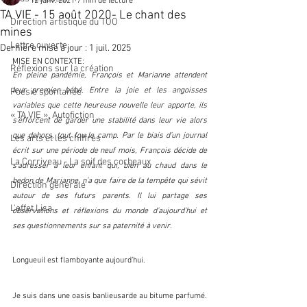
12 janv. 2021
7 min de lecture
TA VIE - 15 août 2020- Le chant des
Direction artistique du TOO
mines
Lettre ouverte
Dernière mise à jour :
1 juil. 2025
MISE EN CONTEXTE: 
Réflexions sur la création
En pleine pandémie, François et Marianne attendent 
leur premier bébé. Entre la joie et les angoisses 
Poésie spontanée
variables que cette heureuse nouvelle leur apporte, ils 
« TA VIE », Autofiction
s’efforcent de garder une stabilité dans leur vie alors 
que dehors, tout fou le camp. Par le biais d’un journal 
Les arts et les chiffres
écrit sur une période de neuf mois, François décide de 
La Corriveau - La soif des corbeaux
s’adresser à leur enfant qui, bien au chaud dans le 
bedon de Marianne, n’a que faire de la tempête qui sévit 
Direction générale
autour de ses futurs parents. Il lui partage ses 
L'effet Lisa
observations et réflexions du monde d’aujourd’hui et 
ses questionnements sur sa paternité à venir.
Longueuil est flamboyante aujourd’hui.
Je suis dans une oasis banlieusarde au bitume parfumé. 