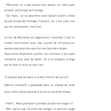
- Marianne, on a pas besoin d’un panier, on vient juste 
acheter une brique de fromage.
- Oui mais… on va peut-être avoir besoin d’autre chose 
qu’une brique de fromage François. Ça, c’est juste moi 
qui est prévoyante, c’est tout.
Le ton de Marianne est légèrement tranchant. C’est un 
timbre semi-lustré avec une couche de «François-tu-
penses-pas-plus-loin-que-ton-nez-bout-de-viarge». 
Sous-texte totalement justifié, j’en conviens. Il est juste 
verbalisé avec plus de dents. On a un drapeau orange 
qui se lève ici et je ne vois rien.
Tu penses que ton père a un bon instinct de survie? 
Admire comment il gambade dans un champ de mine 
avec cette insouciance qu’il lui est si caractéristique…
- Hein?... Mais pourquoi tu prends un poivron rouge ici?
- Ben, parce que j’ai envie de manger un poivron rouge 