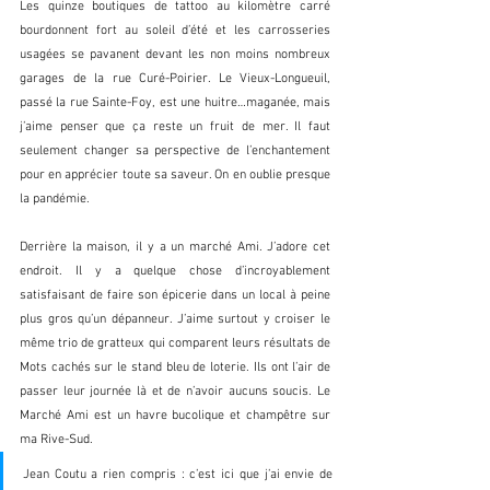
Les quinze boutiques de tattoo au kilomètre carré 
bourdonnent fort au soleil d’été et les carrosseries 
usagées se pavanent devant les non moins nombreux 
garages de la rue Curé-Poirier. Le Vieux-Longueuil, 
passé la rue Sainte-Foy, est une huitre…maganée, mais 
j’aime penser que ça reste un fruit de mer. Il faut 
seulement changer sa perspective de l’enchantement 
pour en apprécier toute sa saveur. On en oublie presque 
la pandémie.
Derrière la maison, il y a un marché Ami. J’adore cet 
endroit. Il y a quelque chose d’incroyablement 
satisfaisant de faire son épicerie dans un local à peine 
plus gros qu’un dépanneur. J’aime surtout y croiser le 
même trio de gratteux qui comparent leurs résultats de 
Mots cachés sur le stand bleu de loterie. Ils ont l’air de 
passer leur journée là et de n’avoir aucuns soucis. Le 
Marché Ami est un havre bucolique et champêtre sur 
ma Rive-Sud.
Jean Coutu a rien compris : c’est ici que j’ai envie de 