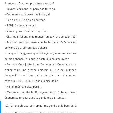
François… As-tu un problème avec ça?
- Voyons Marianne, tu peux pas faire ça.
- Comment ça, je peux pas faire ça? 
- Ben as-tu vu le prix du poivron?
- 3,50$. Oui je vois le prix.
- Mais voyons, c’est ben trop cher! 
- Ok… mais j’ai envie de manger un poivron. Je peux-tu?
- Je comprends tes envies pis toute mais 3,50$ pour un 
poivron, ç’a vraiment pas d’allure.
- Facque tu suggères quoi? Que je le glisse en dessous 
de mon chandail pis que je parte à la course avec?
- Ben non. On a juste à pas l’acheter ici. On va attendre 
d’aller faire une grosse épicerie au IGA de la Place 
Longueuil. Ils ont des packs de poivrons qui sont en 
rabais à 6,50$. Je l’ai vu dans la circulaire.
- Heille, méchant deal pareil!
- Marianne… arrête là. On a jasé hier qu’il fallait qu’on 
économise un peu, avec la pandémie pis toute… 
Là, j’ai une phrase de trop qui me pend sur le bout de la 