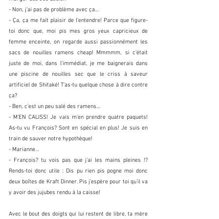
- Non, j’ai pas de problème avec ça…
- Ça, ça me fait plaisir de l’entendre! Parce que figure-
toi donc que, moi pis mes gros yeux capricieux de 
femme enceinte, on regarde aussi passionnément les 
sacs de nouilles ramens cheap! Mmmmm, si c’était 
juste de moi, dans l’immédiat, je me baignerais dans 
une piscine de nouilles sec que le criss à saveur 
artificiel de Shitaké! T’as-tu quelque chose à dire contre 
ça?
- Ben, c’est un peu salé des ramens…
- M’EN CALISS! Je vais m’en prendre quatre paquets! 
As-tu vu François? Sont en spécial en plus! Je suis en 
train de sauver notre hypothèque!
- Marianne…
- François? tu vois pas que j’ai les mains pleines !? 
Rends-toi donc utile : Dis pu rien pis pogne moi donc 
deux boîtes de Kraft Dinner. Pis j’espère pour toi qu’il va 
y avoir des jujubes rendu à la caisse!
Avec le bout des doigts qui lui restent de libre, ta mère 