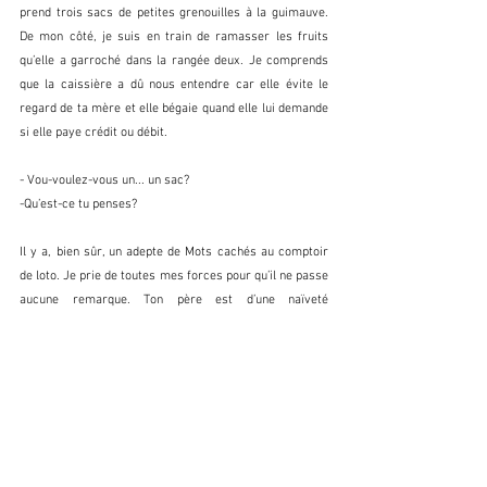
prend trois sacs de petites grenouilles à la guimauve. 
De mon côté, je suis en train de ramasser les fruits 
qu’elle a garroché dans la rangée deux. Je comprends 
que la caissière a dû nous entendre car elle évite le 
regard de ta mère et elle bégaie quand elle lui demande 
si elle paye crédit ou débit.
- Vou-voulez-vous un... un sac?
-Qu’est-ce tu penses?
Il y a, bien sûr, un adepte de Mots cachés au comptoir 
de loto. Je prie de toutes mes forces pour qu’il ne passe 
aucune remarque. Ton père est d’une naïveté 
incommensurable.
- Oh la madame a l’a faim? Hein? Héhé! La madame a 
l’aime ça les repas santés! Héhé!
- La madame a trouve que t’aurais intérêt à continuer à 
gratter si tu veux encore avoir la chance de te trouver 
une vie.